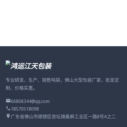
专业研发、生产、销售吨袋，佛山大型包装厂家，批发定
制、价格实惠。
66868344@qq.com
18570518098
广东省佛山市顺德区杏坛镇桑麻工业区一路8号A之二