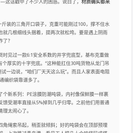
——这话戳中了不少人的困惑。说白了，
材质确实都来
十斤装的三角开口袋子，克重可能刚过100，撑不住水
也就几根细线头捆着，提两次就松垮。要是遇上阴雨
炸了？
时见过一款6:1安全系数的井字兜底型，基布克重做
还有个厚实的十字兜底。“这种能扛住30吨货物从龙门吊
测试一边说，“咱们厂天天这么玩”。而且人家表面电阻
普通编织袋靠谱多了。
了个新系列：PE涂膜防潮吨袋，内衬像保鲜膜一样裹
反馈受潮率直接从5%掉到几乎归零。之前他们用普通
清理太闹心了。
四角绳索吊起，稍歪就倾斜；好的吨袋会在顶部预埋