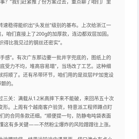
事？”我们赶紧推了份方案过去，重点聊了咱们厂里
速稳得能织出“头发丝”级别的基布。上次给浙江一
跳，咱们直接上了200g的加厚款，连边都双层加固。
线织得比我见过的钢丝还密实”。
手感”。有次广东那边要一批井字兜底的，图纸上的
底受力不均，堆高容易塌”，当场改了工艺。这种细
就捋顺了。还有吊带环节，咱们用的是双层PP加宽设
带颤的。
三关：满载从1.2米高摔下来不能破，来回吊五十次
变形。上周有个越南客户验货，特意派工程师蹲点盯
们的合同条款还细。”顺便提一句，防静电吨袋表面
肯定懂这有多关键——不然粉尘爆炸的风险蹭蹭往上涨。