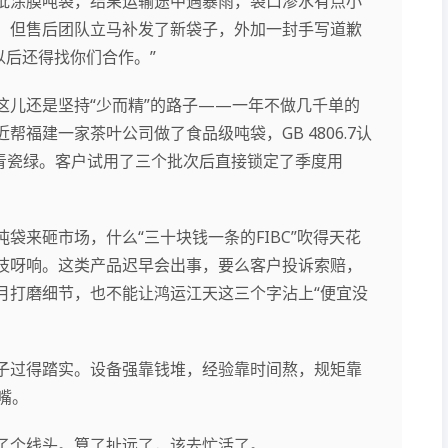
批涂膜吨袋，结果运输途中遇暴雨，袋口渗水有点小
，但售后团队立马补发了新袋子，外加一封手写道歉
以后还得找你们合作。”
这儿还是坚持“少而精”的路子——一年不做几千单的
福建一家茶叶公司做了食品级吨袋，GB 4806.7认
了青瓷绿。客户试用了三个批次后直接锁定了季度用
袋来砸市场，什么“三十块钱一条的FIBC”吹得天花
吱呀响。这类产品迟早会出事，要么客户投诉索赔，
月打磨细节，也不能让鸿运江天这三个字沾上“便宜没
子过得踏实。设备强靠钱堆，经验靠时间熬，规矩靠
嘴。
了个线头。算了扯远了，该去忙活了。