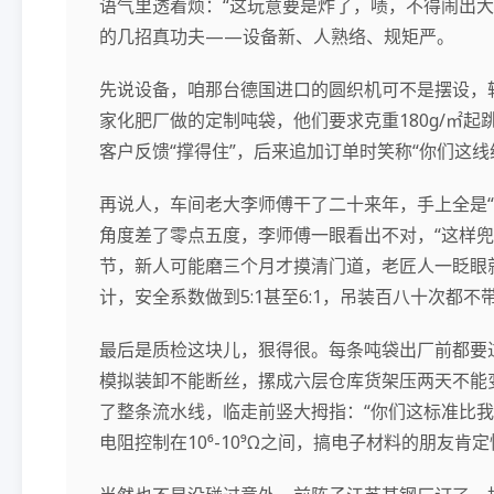
语气里透着烦：“这玩意要是炸了，啧，不得闹出大
的几招真功夫——设备新、人熟络、规矩严。
先说设备，咱那台德国进口的圆织机可不是摆设，转
家化肥厂做的定制吨袋，他们要求克重180g/㎡起
客户反馈“撑得住”，后来追加订单时笑称“你们这
再说人，车间老大李师傅干了二十来年，手上全是“
角度差了零点五度，李师傅一眼看出不对，“这样兜
节，新人可能磨三个月才摸清门道，老匠人一眨眼
计，安全系数做到5:1甚至6:1，吊装百八十次都不
最后是质检这块儿，狠得很。每条吨袋出厂前都要过
模拟装卸不能断丝，摞成六层仓库货架压两天不能
了整条流水线，临走前竖大拇指：“你们这标准比我
电阻控制在10⁶-10⁹Ω之间，搞电子材料的朋友