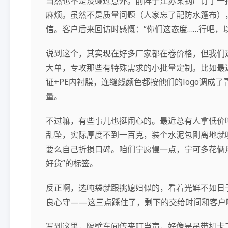
当然也不是没碰过意外。前阵子江苏某钢厂订了一
麻烦。虽然不是质量问题（人家忘了配防水篷布）
信。客户后来回访时感慨：“你们这态度……行吧，
说到这个，其实现在好多厂家都在卷价格，但我们
大单，专攻那些有特殊需求的小批量定制。比如最近帮
证+PE内衬膜，连缝线颜色都按他们的logo调成
量。
不过嘛，有些事儿也挺闹心的。最近总有人拿低价吨
乱坠，实际厚度不到一百克，装个水泥包刚离地就
要么自己折损口碑。咱们宁愿慢一点，宁可多花俩
好货”的标签。
反正啊，选吨袋就跟挑媳妇似的，看着光鲜不如日
良心守——这三点踩住了，剩下的交给时间和客户
写到这里，隔壁车间传来叮当声，好像是吊带机卡