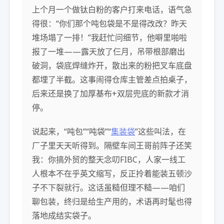
上个月一个做钛白粉的客户打来电话，语气急
得很：“你们那个吨包袋是不是得改改？昨天
堆场塌了一排！”我赶忙问细节，他噼里啪啦
报了一堆——露天放了仨月，吊带根部磨出
破洞，袋底焊缝炸开，散出来的粉把叉车底盘
都埋了半截。这事闹得仓库主管差点拍桌子，
后来还是换了加厚基布+双层兜底的新款才消
停。
说起来，“吨包”“吨袋”“
集装袋
”这些叫法，在
厂子里天天听得到。隔壁车间王哥前阵子还笑
我：你搞外贸的整天念叨FIBC，人家一线工
人根本不在乎英文缩写，反正拎着能装五顿沙
子不下裂就行。这话虽糙但理不糙——咱们
聊包装，终归是给生产用的，术语再时髦也得
落地成结实袋子。