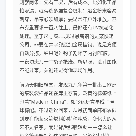
则就两条：先看工况，后看成本。比如化工品
怕渗漏，就得选多层复合缝制；冶金粉末容易
刺穿，吊带必须加厚；要是常年户外堆放，基
布克重要求一百八往上，最好还有UV抗老化
处理。至于尺寸嘛……见过最离谱的是某快递
公司，非要在井字兜底加金属挂钩，说是方便
自动分拣。结果呢？钩子割坏了内衬PE膜，
一夜功夫几十个袋子报废。所以呀，设计图能
不能过审，关键还是得懂现场咋用。
前两天翻旧档案，发现九几年第一批出口欧洲
的集装袋样品还在库里存着。泛黄的标签纸上
印着“Made in China”，如今这玩意早成了全
球标配。不过话说回来，从最初简单麻布裹砂
到现在能装火箭燃料的特种吨袋，变化大的从
来不是名字，而是背后那股较劲——怎么让
每个袋子既扛得住风吹日晒，又经得起装卸工