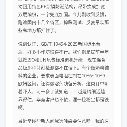
劝回用纯色PE涂膜防潮结构，吊带换成加宽
双层编织，十字兜底加固。今儿刚收到反馈，
跑遍国内十几个省区，摔跌测试、反复吊装那
些鬼地方都扛住了。
说到认证，GB/T 10454-2025新国标出台
后，好多小作坊慌得不行。我们倒是提前半年
就按ISO和UN危包标准调机升级，现在连食
品级那种苛刻检测都不在话下。有个做奶粉辅
料的企业，要求表面电阻控制在10^6~10^9
欧姆区间，还得做溶剂残留分析。这类订单听
着吓人，可干多了就知道——越是精细活越
靠得住，毕竟客户也不傻，漏一粒粉尘都是钱
啊。
最近常碰些新人问我选吨袋要注意啥。我的原