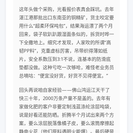
这年头做个采购，光看报价表真会踩坑。去年
湛江港那批出口东南亚的铜精矿，货主咬定要
用什么“超柔环保吨包”，结果海运漂了两个月
回来，袋子软趴趴跟湿面条似的，拆货时哗一
下全撒地上。细究才发现，人家吹的所谓“高
韧PP料”，克重虚标厉害，吊带织得薄如纸
片，安全系数压到3:1不说，连基本的防滑底
垫都没做。这种亏吃一次够呛，难怪老业务员
总嘀咕：“便宜没好货，好货不见得便宜。”
回头再说咱自家经验——佛山鸿运江天干了
快三十年，2000万条产量不是盖的。去年有
家做化肥的客户非要定制浅蓝涤纶涂层吨袋，
说是好看还能防晒。折腾半个月试出来两个方
案，要么涂层脱落像橘子皮，要么滚筒摩擦起
静电火花（他们原料遇明火能爆）。最后硬是