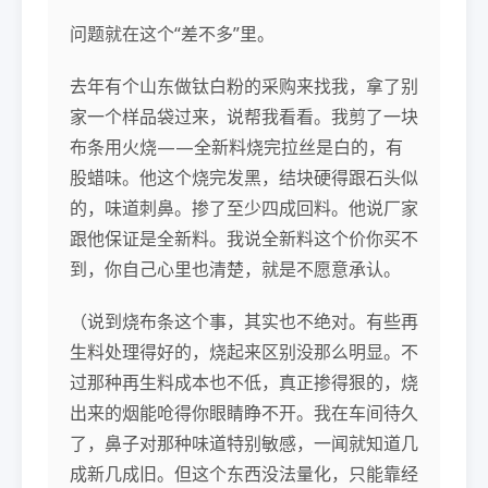
问题就在这个“差不多”里。
去年有个山东做钛白粉的采购来找我，拿了别
家一个样品袋过来，说帮我看看。我剪了一块
布条用火烧——全新料烧完拉丝是白的，有
股蜡味。他这个烧完发黑，结块硬得跟石头似
的，味道刺鼻。掺了至少四成回料。他说厂家
跟他保证是全新料。我说全新料这个价你买不
到，你自己心里也清楚，就是不愿意承认。
（说到烧布条这个事，其实也不绝对。有些再
生料处理得好的，烧起来区别没那么明显。不
过那种再生料成本也不低，真正掺得狠的，烧
出来的烟能呛得你眼睛睁不开。我在车间待久
了，鼻子对那种味道特别敏感，一闻就知道几
成新几成旧。但这个东西没法量化，只能靠经