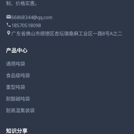
制、价格实惠。
66868344@qq.com
18570518098
广东省佛山市顺德区杏坛镇桑麻工业区一路8号A之二
产品中心
通用吨袋
食品级吨袋
重型吨袋
耐酸碱吨袋
耐高温集装袋
知识分享