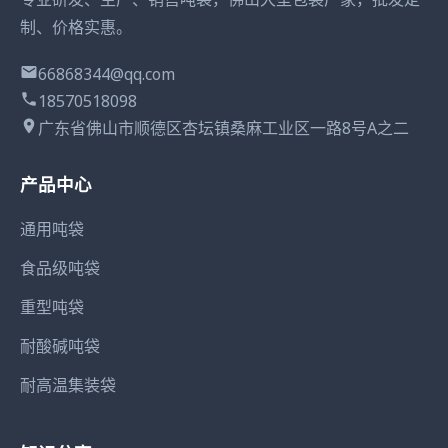
制、价格实惠。
66868344@qq.com
18570518098
广东省佛山市顺德区杏坛镇桑麻工业区一路8号A之二
产品中心
通用吨袋
食品级吨袋
重型吨袋
耐酸碱吨袋
耐高温集装袋