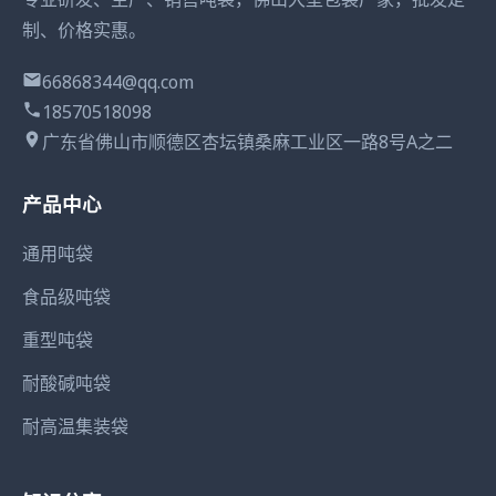
制、价格实惠。
66868344@qq.com
18570518098
广东省佛山市顺德区杏坛镇桑麻工业区一路8号A之二
产品中心
通用吨袋
食品级吨袋
重型吨袋
耐酸碱吨袋
耐高温集装袋