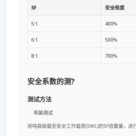
SF
安全裕度
5:1
400%
6:1
500%
8:1
700%
安全系数的测?
测试方法
吊装测试
将吨袋装载至安全工作载荷(SWL)的SF倍重量，进行