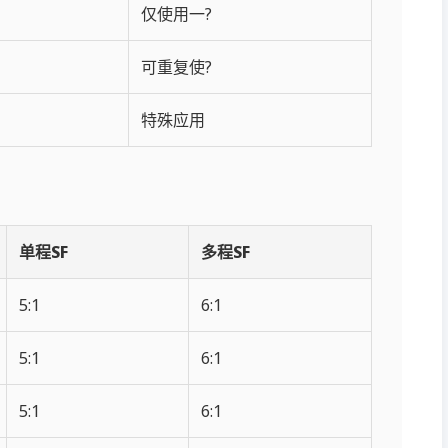
仅使用一?
可重复使?
特殊应用
单程SF
多程SF
5:1
6:1
5:1
6:1
5:1
6:1