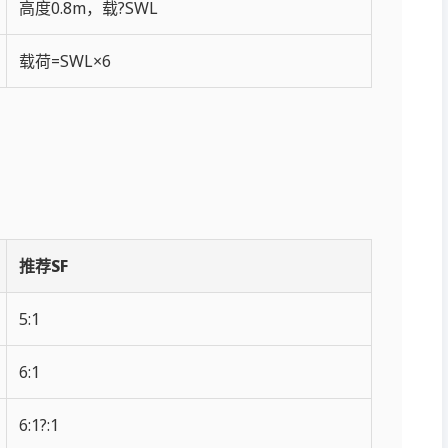
高度0.8m，载?SWL
载荷=SWL×6
推荐SF
5:1
6:1
6:1?:1