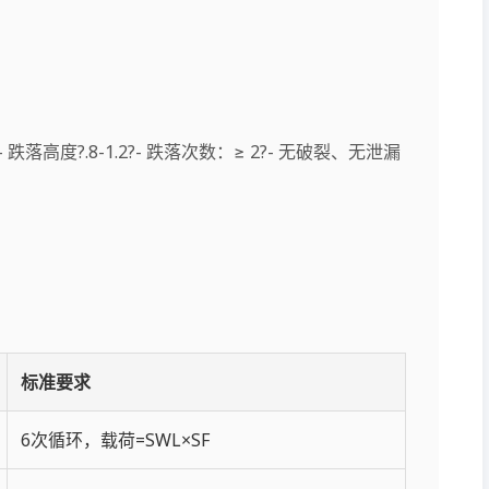
高度?.8-1.2?- 跌落次数：≥ 2?- 无破裂、无泄漏
标准要求
6次循环，载荷=SWL×SF