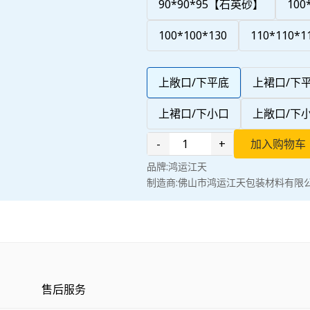
90*90*95【石英砂】
100
100*100*130
110*110*1
上敞口/下平底
上裙口/下
上裙口/下小口
上敞口/下
-
+
加入购物车
品牌:
鸿运江天
制造商:
佛山市鸿运江天包装材料有限
售后服务