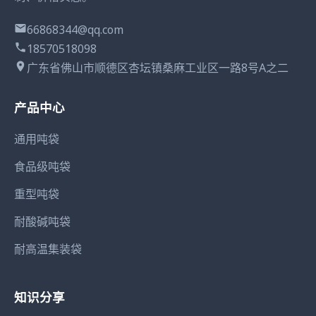
66868344@qq.com
18570518098
广东省佛山市顺德区杏坛镇桑麻工业区一路8号A之二
产品中心
通用吨袋
食品级吨袋
重型吨袋
耐酸碱吨袋
耐高温集装袋
知识分享