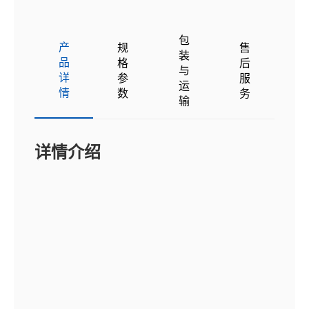
包
产
规
售
装
品
格
后
与
详
参
服
运
情
数
务
输
详情介绍