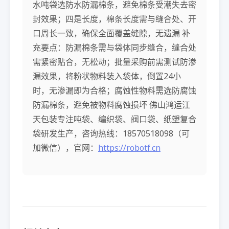
水吨袋选防水防漏棉条，避免棉条受潮失去密
封效果；四是长度，棉条长度需与缝合处、开
口周长一致，确保全面覆盖缝隙，无遗漏 补
充要点：防漏棉条需与袋体同步缝合，缝合处
需紧密贴合，无松动；批量采购前需测试防渗
漏效果，将粉状物料装入袋体，倒置24小
时，无渗漏即为合格；腐蚀性物料需选防腐蚀
防漏棉条，避免被物料腐蚀损坏 佛山鸿运江
天包装专注吨袋、编织袋、阀口袋、纸塑复合
袋研发生产，咨询热线：18570518098（可
加微信），官网：
https://robotf.cn