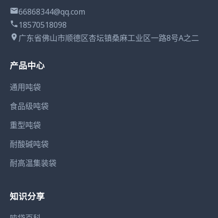
66868344@qq.com
18570518098
广东省佛山市顺德区杏坛镇桑麻工业区一路8号A之二
产品中心
通用吨袋
食品级吨袋
重型吨袋
耐酸碱吨袋
耐高温集装袋
知识分享
吨袋百科