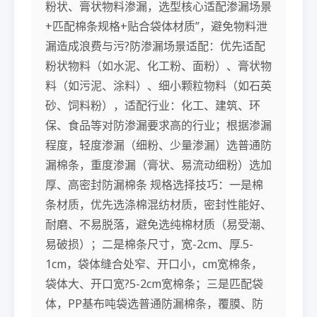
粉状、膏状物料渗漏，选型核心适配渗漏场景
+匹配棉条规格+贴合袋体材质”，避免物料泄
漏造成浪费与污?防渗漏场景适配：优先适配
粉状物料（如水泥、化工粉、面粉）、膏状物
料（如污泥、涂料）、细小颗粒物料（如石英
砂、饲料粉），适配行业：化工、建筑、环
保、食品等对防渗漏要求高的行业；根据渗漏
程度，轻度渗漏（细粉、少量渗漏）选普通防
漏棉条，重度渗漏（膏状、易流动细粉）选加
厚、高密封防漏棉条 规格选择技巧：一是棉
条材质，优先选涤棉混纺材质，密封性能好、
耐磨、不易脱落，避免选纯棉材质（易受潮、
易破损）；二是棉条尺寸，宽-2cm、厚.5-
1cm，袋体缝合处窄、开口小，cm宽棉条，
袋体大、开口宽?5-2cm宽棉条；三是匹配袋
体，PP基布吨袋选普通防漏棉条，覆膜、防