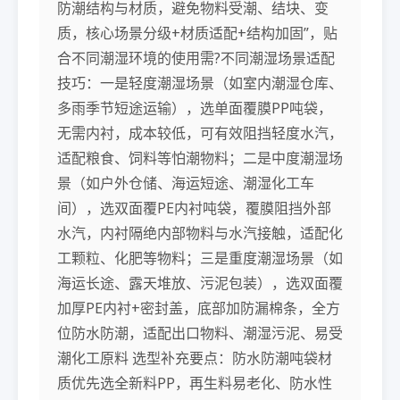
防潮结构与材质，避免物料受潮、结块、变
质，核心场景分级+材质适配+结构加固”，贴
合不同潮湿环境的使用需?不同潮湿场景适配
技巧：一是轻度潮湿场景（如室内潮湿仓库、
多雨季节短途运输），选单面覆膜PP吨袋，
无需内衬，成本较低，可有效阻挡轻度水汽，
适配粮食、饲料等怕潮物料；二是中度潮湿场
景（如户外仓储、海运短途、潮湿化工车
间），选双面覆PE内衬吨袋，覆膜阻挡外部
水汽，内衬隔绝内部物料与水汽接触，适配化
工颗粒、化肥等物料；三是重度潮湿场景（如
海运长途、露天堆放、污泥包装），选双面覆
加厚PE内衬+密封盖，底部加防漏棉条，全方
位防水防潮，适配出口物料、潮湿污泥、易受
潮化工原料 选型补充要点：防水防潮吨袋材
质优先选全新料PP，再生料易老化、防水性