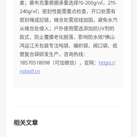
差；基布克重根据承重选择?0-200g/㎡，2?0-
240g/㎡；密封性能需重点检查，开口处需有
密封绳或拉链，缝合处需双线加固，避免水汽
从缝合处侵入；户外使用需选添加抗UV剂的
款式，防止覆膜老化脱落，影响防水效?佛山
鸿运江天包装专注吨袋、编织袋、阀口袋、纸
塑复合袋研发生产，咨询热线：
18570518098（可加微信），官网：
https://
robotf.cn
相关文章