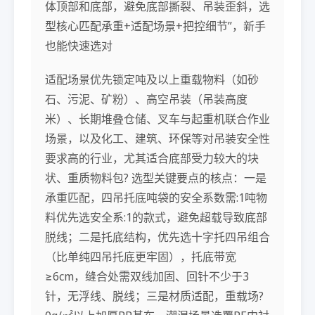
体顶部和底部，避免底部撕裂、吊装歪斜，选
型核心匹配承重+适配场景+把控细节”，新手
也能快速选对
适配场景优先锁定吨及以上重载物料（如砂
石、污泥、矿粉）、高空吊装（吊装高度
米）、长期堆叠仓储、叉车与起重机联合作业
场景，以及化工、建筑、环保等对吊装安全性
要求高的行业，尤其适合底部受力较大的块
状、重质物料包? 选型关键要点的核点：一是
承重匹配，四吊托底吨袋的安全系数需:1吨物
料优先选安全系:1的款式，避免超载导致底部
脱线；二是托底结构，优先选十字托四吊组合
（比单纯四吊托底更牢固），托底带宽
≥6cm，缝合处需双线加固、回针不少于3
针，无浮线、脱线；三是材质适配，重载场?