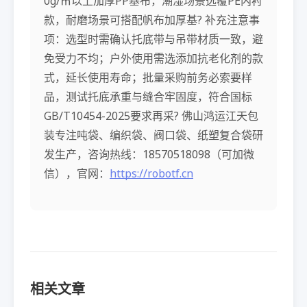
0g/㎡以上加厚PP基布，潮湿场景选覆PE内衬
款，耐磨场景可搭配帆布加厚基? 补充注意事
项：选型时需确认托底带与吊带材质一致，避
免受力不均；户外使用需选添加抗老化剂的款
式，延长使用寿命；批量采购前务必索要样
品，测试托底承重与缝合牢固度，符合国标
GB/T10454-2025要求再采? 佛山鸿运江天包
装专注吨袋、编织袋、阀口袋、纸塑复合袋研
发生产，咨询热线：18570518098（可加微
信），官网：
https://robotf.cn
相关文章