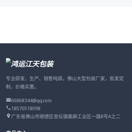
专业研发、生产、销售吨袋，佛山大型包装厂家，批发定
制、价格实惠。
66868344@qq.com
18570518098
广东省佛山市顺德区杏坛镇桑麻工业区一路8号A之二