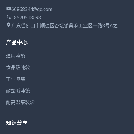
66868344@qq.com
18570518098
广东省佛山市顺德区杏坛镇桑麻工业区一路8号A之二
产品中心
通用吨袋
食品级吨袋
重型吨袋
耐酸碱吨袋
耐高温集装袋
知识分享