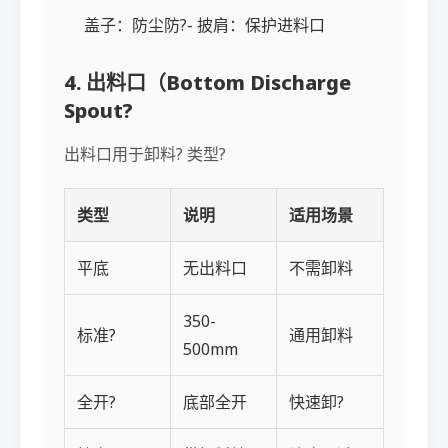
盖子：防尘防?- 披肩：保护进料口
4. 出料口（Bottom Discharge
Spout?
出料口用于卸料? 类型?
类型
说明
适用场景
平底
无出料口
不需卸料
350-
标准?
通用卸料
500mm
全开?
底部全开
快速卸?