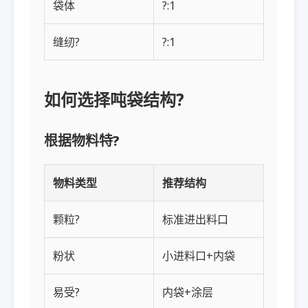
袋体
?:1
缝纫?
?:1
如何选择吨袋结构?
根据物料特?
物料类型
推荐结构
颗粒?
标准进出料口
粉状
小进料口+内袋
易受?
内袋+涂层