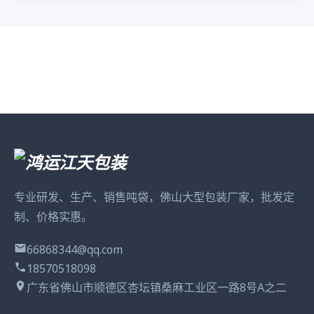
专业研发、生产、销售吨袋，佛山大型包装厂家，批发定
制、价格实惠。
66868344@qq.com
18570518098
广东省佛山市顺德区杏坛镇桑麻工业区一路8号A之二