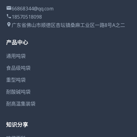
66868344@qq.com
18570518098
广东省佛山市顺德区杏坛镇桑麻工业区一路8号A之二
产品中心
通用吨袋
食品级吨袋
重型吨袋
耐酸碱吨袋
耐高温集装袋
知识分享