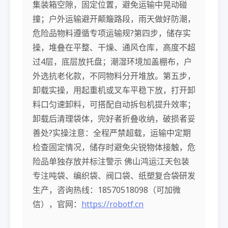
集装箱空隙，固定位置，避免运输中晃动碰
撞；户外运输避开颠簸路段，雨天做好防潮，
危险品物料遵循专项运输规?第四步，储存实
操，堆叠在平整、干燥、通风仓库，高度不超
过4层，底层放托盘；潮湿环境加盖棚布，户
外选抗老化款，不同物料分开堆放。第五步，
卸载实操，用起重机或叉车平稳下放，打开卸
料口匀速卸料，可搭配自动拆包机提升效率；
卸载后清理袋体，完好者折叠收纳，破损者妥
善处?实操注意：全程严禁超载，运输中定期
检查固定情况，储存时避免尖锐物体接触，危
险品单独存放并标注警示 佛山鸿运江天包装
专注吨袋、编织袋、阀口袋、纸塑复合袋研发
生产，咨询热线：18570518098（可加微
信），官网：
https://robotf.cn