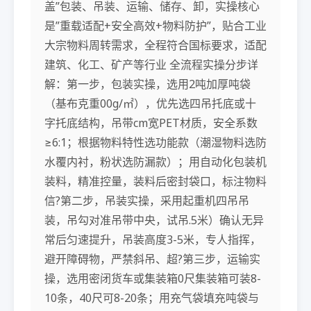
盖”包装、吊装、运输、储存、卸，实操核心
是”重载适配+安全高效+物料防护”，贴合工业
大宗物料周转需求，全程符合国标要求，适配
建筑、化工、矿产等行业 全流程实操分步详
解：第一步，包装实操，选用2吨加厚吨袋
（基布克重00g/㎡），优先选四吊托底或十
字托底结构，吊带cm宽PET材质，安全系数
≥6:1；根据物料特性选功能款（潮湿物料选防
水覆内衬，粉状选防漏款）；用自动化包装机
装料，精准控量，装料后密封袋口，标注物料
信?第二步，吊装实操，采用起重机四吊吊
装，吊勾对准吊带中央，试吊.5米）确认无异
常后匀速提升，吊装高度3-5米，专人指挥，
避开障碍物，严禁斜吊、超?第三步，运输实
操，选用密闭货车或集装箱0尺集装箱可装8-
10条，40尺可8-20条；用充气袋填充吨袋与