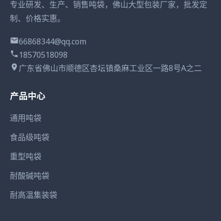
专业研发、生产、销售吨袋，佛山大型包装厂家，批发定
制、价格实惠。
66868344@qq.com
18570518098
广东省佛山市顺德区杏坛镇桑麻工业区一路8号A之二
产品中心
通用吨袋
食品级吨袋
重型吨袋
耐酸碱吨袋
耐高温集装袋