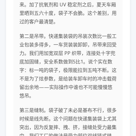
来。加了抗氧剂和 UV 稳定剂之后，夏天车厢
里晒到五六十度，袋子不会脆。这个差别，用
过的客户最清楚。
第二是吊带。快递集装袋的吊装次数比一般工
业包装多得多，一车货装装卸卸，吊带来回受
力。我们用加宽双层 PP 织带，连接处十字兜
底加固缝，安全系数做到5比1。说个实在数
字：标一吨的袋子，极限能拉到五吨不断。这
不是为了炫参数，是给装车卸车时的冲击载荷
留出余地——实际操作中谁也不可能慢慢悠
悠吊。
第三是缝制。袋子破了未必是基布不行，很多
时候是线先断。这个问题在快递集装袋上尤其
突出，因为反复摔、拽、挤，接缝处受力最集
中。我们工厂的做法是受力部位双线链式缝，