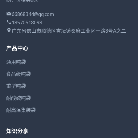
66868344@qq.com
18570518098
广东省佛山市顺德区杏坛镇桑麻工业区一路8号A之二
产品中心
通用吨袋
食品级吨袋
重型吨袋
耐酸碱吨袋
耐高温集装袋
知识分享