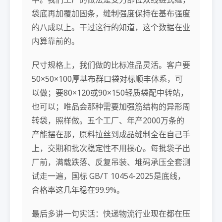
袋底再加覆加固条，缝制强度保持在基布强度
的八成以上。干过这行的知道，这个数据在业
内算靠前的。
尺寸规格上，我们做的比标准品灵活。客户要
50×50×100厚基布群口袋对标顺丰体系，可
以做；要80×120或90×150轻质袋配中转站，
也可以；唯品会那种需要加强筋结构的异形周
转袋，照样做。五个工厂、年产2000万条的
产能摆在那，原料拉丝到成品缝制全在自己手
上，交期和批次稳定性不用操心。每批袋子出
厂前，满载跌落、反复吊装、堆码承压全套测
试走一遍，国标 GB/T 10454-2025是底线，
合格率这几年稳在99.9%。
最后多讲一句实话：快递物流行业现在都在压