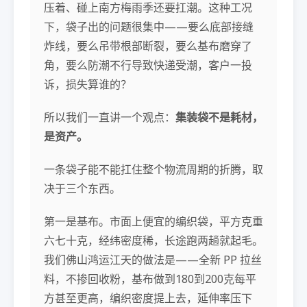
压着、碰上南方梅雨季还要扛潮。这种工况
下，袋子出的问题很集中——要么底部接缝
炸线，要么吊带根部断裂，要么基布磨穿了
角，要么防潮不行导致快递受潮，客户一投
诉，损失算谁的？
所以我们一直讲一个观点：
集装袋不是耗材，
是资产。
一条袋子能不能扛住整个物流周期的折腾，取
决于三个东西。
第一是基布。市面上便宜的编织袋，平方克重
六七十克，经纬密度稀，长途跑两趟就起毛。
我们佛山鸿运江天的做法是——全新 PP 拉丝
料，不掺回收粉，基布做到180到200克每平
方甚至更高，编织密度提上去，延伸率压下