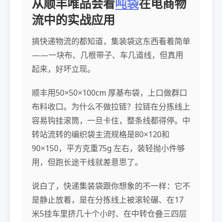
从顺丰唯品会看
吨袋
在电商物
流中的实战应用
搞快递物流的都知道，集装袋这东西看着简单
——一块布、几根带子、车几道线，但真用
起来，好坏立现。
顺丰用50×50×100cm 厚基布袋，上口做群口
布料收口。为什么不做拉链？拉链在分拣线上
容易钩挂滚筒，一旦卡住，整条线都得停。中
转站流转的编织袋主流规格是80×120和
90×150，平方克重75g 左右，装轻抛小件够
用，但跑长途干线就差意思了。
说白了，快递集装袋跟你想象的不一样：它不
是静止放着，是在分拣线上被滚轮碾、在17
米5挂车里挤几十个小时、在中转仓叠三四层