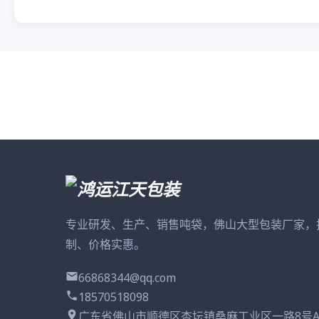
专业研发、生产、销售吨袋，佛山大型包装厂家，
制、价格实惠。
66868344@qq.com
18570518098
广东省佛山市顺德区杏坛镇桑麻工业区一路8号