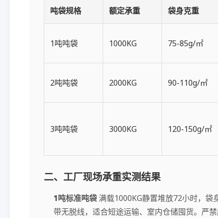
吨袋规格
额定承重
袋身克重
1吨吨袋
1000KG
75-85g/㎡
2吨吨袋
2000KG
90-110g/㎡
3吨吨袋
3000KG
120-150g/㎡
二、工厂现场承重实测结果
1吨标准吨袋
满载1000KG静置堆放72小时，
带无脱线，适合短途运输、室内仓储囤货。严禁超