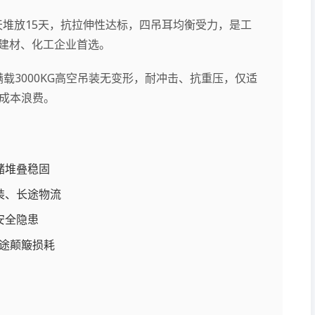
露天堆放15天，抗拉伸性达标，四吊耳均衡受力，是工
%建材、化工企业首选。
载3000KG高空吊装无变形，耐冲击、抗重压，仅适
成本浪费。
储堆叠稳固
装、长途物流
安全隐患
途颠簸损耗