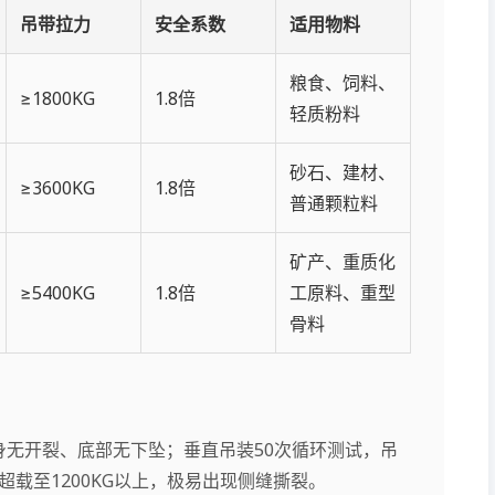
吊带拉力
安全系数
适用物料
粮食、饲料、
≥1800KG
1.8倍
轻质粉料
砂石、建材、
≥3600KG
1.8倍
普通颗粒料
矿产、重质化
≥5400KG
1.8倍
工原料、重型
骨料
袋身无开裂、底部无下坠；垂直吊装50次循环测试，吊
载至1200KG以上，极易出现侧缝撕裂。