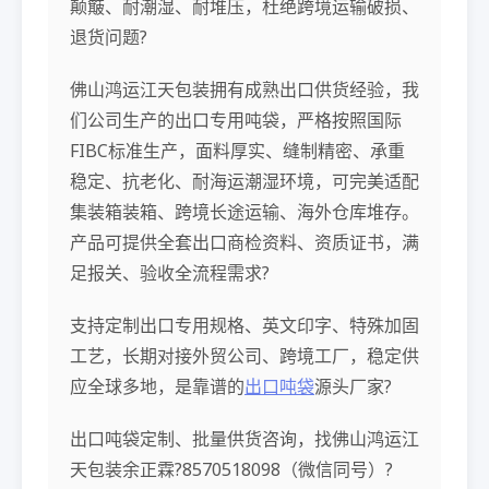
颠簸、耐潮湿、耐堆压，杜绝跨境运输破损、
退货问题?
佛山鸿运江天包装拥有成熟出口供货经验，我
们公司生产的出口专用吨袋，严格按照国际
FIBC标准生产，面料厚实、缝制精密、承重
稳定、抗老化、耐海运潮湿环境，可完美适配
集装箱装箱、跨境长途运输、海外仓库堆存。
产品可提供全套出口商检资料、资质证书，满
足报关、验收全流程需求?
支持定制出口专用规格、英文印字、特殊加固
工艺，长期对接外贸公司、跨境工厂，稳定供
应全球多地，是靠谱的
出口吨袋
源头厂家?
出口吨袋定制、批量供货咨询，找佛山鸿运江
天包装余正霖?8570518098（微信同号）?