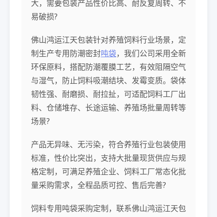
大，需要包装产品性价比高、耐反复周转、不
易破损?
佛山鸿运江天包装针对养殖饲料行业场景，定
制生产专用防潮密封
吨袋
，我们公司采用全新
环保原料，搭配防潮覆膜工艺，有效阻隔空气
与湿气，防止饲料吸潮结块、发霉变质。袋体
韧性强、耐磨损、耐拉扯，可适配饲料工厂出
料、仓储堆存、长途运输、养殖场批量周转等
场景?
产品无异味、无污染，符合养殖行业包装使用
标准，性价比突出，支持大批量现货供应与规
格定制，可满足养殖企业、饲料工厂常态化批
量采购需求，全程品质可控、售后完善?
饲料专用吨袋采购定制，联系佛山鸿运江天包