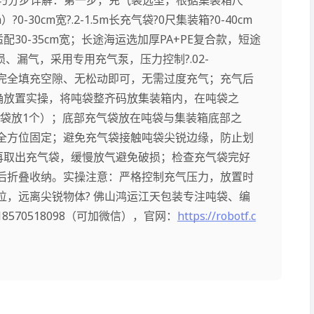
?0-30cm宽?.2-1.5m长充气袋?0尺集装箱?0-40cm
吨袋适配30-35cm宽；长途海运选加厚PA+PE复合款，短途
、漏气，采用专用充气泵，压力控制?.02-
气至完全填充空隙、无松动即可，无需过度充气；充气后
确放置实操，将吨袋整齐码放集装箱内，在吨袋之
吨袋放1个）；底部充气袋放在吨袋与集装箱底部之
全方位固定；避免充气袋接触吨袋尖锐边缘，防止划
再取出充气袋，缓慢放气避免破损；检查充气袋完好
后折叠收纳。实操注意：严格控制充气压力，放置时
，远离尖锐物体? 佛山鸿运江天包装专注吨袋、编
70518098（可加微信），官网：
https://robotf.c