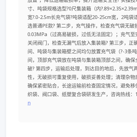
寸、吨袋规格选型?0尺集装箱（内?.89×2.35×2.39m）
宽?.0-2.5m长充气袋?吨袋适配20-25cm宽，2
选普通PE款? 第二步，充气操作，检查充气袋无破损
0.03MPa（过高易破损，过低无法固定）；充
关闭阀门，检查无漏气后放入集装箱? 第三步，正
间、吨袋与集装箱壁之间均匀放置充气袋（?-3条
间，顶部充气袋放在吨袋与集装箱顶部之间，确保
破? 第四步，运输后处理，到达目的地后，先放气
性，无破损可重复使用，破损妥善处理；清理杂物
确保紧密贴合，长途运输前检查固定情况，避免移位
织袋、阀口袋、纸塑复合袋研发生产，咨询热线：185
n