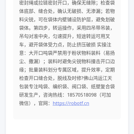
密封绳或拉链密封开口，确保无缝隙；检查袋
体底部、缝合处，确认无破损、无渗漏；若物
料尖锐，可在袋体内壁铺设防护层，避免划破
袋体。第四步，转运操作，采用四吊带吊装，
吊勾对准中央，匀速提升，短途转运可用叉
车，避开袋体受力点，防止挤压破损 实操注
意：大开口吨袋严禁用于粉状物料装料（易扬
尘、撒漏）；装料时避免尖锐物料撞击开口边
缘；批量装料划分专属区域，提升效率，定期
检查开口缝合处，脱线及时修?佛山鸿运江天
包装专注吨袋、编织袋、阀口袋、纸塑复合袋
研发生产，咨询热线：18570518098（可加
微信），官网：
https://robotf.cn