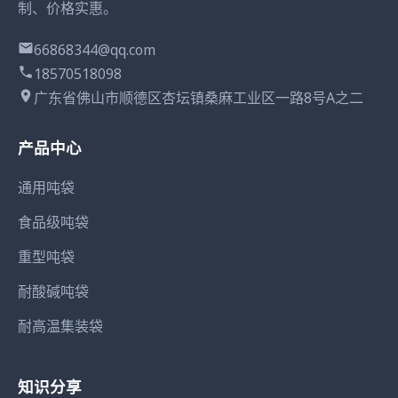
制、价格实惠。
66868344@qq.com
18570518098
广东省佛山市顺德区杏坛镇桑麻工业区一路8号A之二
产品中心
通用吨袋
食品级吨袋
重型吨袋
耐酸碱吨袋
耐高温集装袋
知识分享