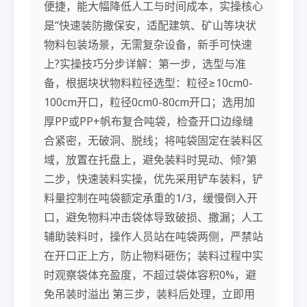
便捷，能大幅降低人工与时间成本，实操核心
是”快速装防撒保安，适配建筑、矿山等块状
物料包装场景，无需复杂设备，新手可快速
上?实操技巧分步详解：第一步，选型与准
备，根据块状物料粒径选型：粒径≥10cm0-
100cm开口，粒径0cm0-80cm开口；选用加
厚PP或PP+帆布复合吨袋，检查开口边缘缝
合紧密，无破洞、脱线；将吨袋固定在装料区
域，放置在托盘上，避免装料时晃动、倾?第
二步，快速装料实操，优先采用铲车装料，铲
料量控制在吨袋额定承重的1/3，缓慢倒入开
口，避免物料冲击袋体导致破损、撒漏；人工
辅助装料时，操作人员站在吨袋两侧，严禁站
在开口正上方，防止物料砸伤；装料过程中实
时观察袋体充盈度，不超过袋体容积0%，避
免吊装时溢出 第三步，装料后处理，立即用