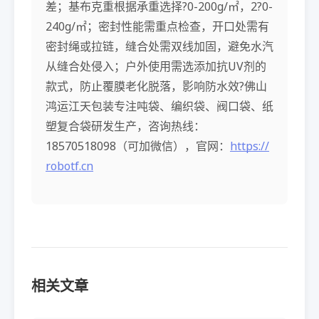
差；基布克重根据承重选择?0-200g/㎡，2?0-
240g/㎡；密封性能需重点检查，开口处需有
密封绳或拉链，缝合处需双线加固，避免水汽
从缝合处侵入；户外使用需选添加抗UV剂的
款式，防止覆膜老化脱落，影响防水效?佛山
鸿运江天包装专注吨袋、编织袋、阀口袋、纸
塑复合袋研发生产，咨询热线：
18570518098（可加微信），官网：
https://
robotf.cn
相关文章