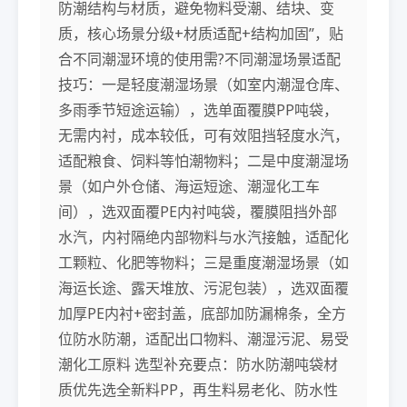
防潮结构与材质，避免物料受潮、结块、变
质，核心场景分级+材质适配+结构加固”，贴
合不同潮湿环境的使用需?不同潮湿场景适配
技巧：一是轻度潮湿场景（如室内潮湿仓库、
多雨季节短途运输），选单面覆膜PP吨袋，
无需内衬，成本较低，可有效阻挡轻度水汽，
适配粮食、饲料等怕潮物料；二是中度潮湿场
景（如户外仓储、海运短途、潮湿化工车
间），选双面覆PE内衬吨袋，覆膜阻挡外部
水汽，内衬隔绝内部物料与水汽接触，适配化
工颗粒、化肥等物料；三是重度潮湿场景（如
海运长途、露天堆放、污泥包装），选双面覆
加厚PE内衬+密封盖，底部加防漏棉条，全方
位防水防潮，适配出口物料、潮湿污泥、易受
潮化工原料 选型补充要点：防水防潮吨袋材
质优先选全新料PP，再生料易老化、防水性