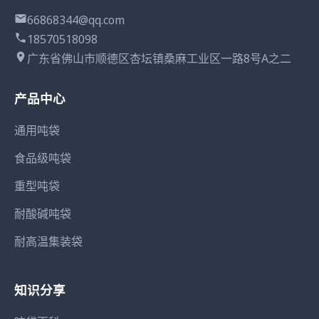
66868344@qq.com
18570518098
广东省佛山市顺德区杏坛镇桑麻工业区一路8号A之二
产品中心
通用吨袋
食品级吨袋
重型吨袋
耐酸碱吨袋
耐高温集装袋
知识分享