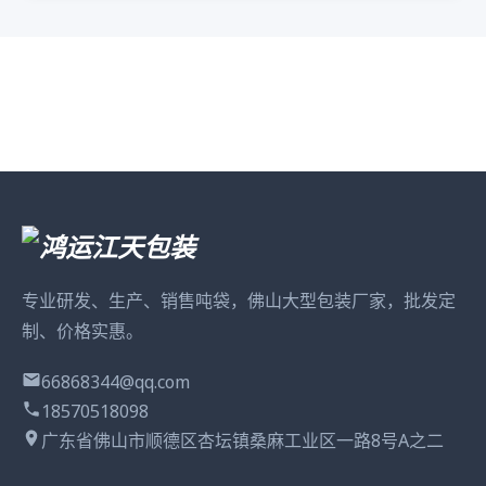
专业研发、生产、销售吨袋，佛山大型包装厂家，批发定
制、价格实惠。
66868344@qq.com
18570518098
广东省佛山市顺德区杏坛镇桑麻工业区一路8号A之二