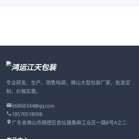
专业研发、生产、销售吨袋，佛山大型包装厂家，批发定
制、价格实惠。
66868344@qq.com
18570518098
广东省佛山市顺德区杏坛镇桑麻工业区一路8号A之二