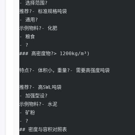
- 选择范围?
推荐?- 标准规格吨袋
- 通用?
示例物料?- 化肥
- 粮食
- ?
### 高密度物?> 1200kg/m³)
特点?- 体积小，重量?- 需要高强度吨袋
推荐?- 高SWL吨袋
- 加强型设?
示例物料?- 水泥
- 矿粉
- ?
## 密度与容积对照表