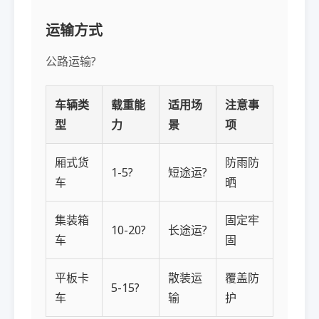
运输方式
公路运输?
车辆类
载重能
适用场
注意事
型
力
景
项
厢式货
防雨防
1-5?
短途运?
车
晒
集装箱
固定牢
10-20?
长途运?
车
固
平板卡
散装运
覆盖防
5-15?
车
输
护