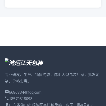
专业研发、生产、销售吨袋，佛山大型包装厂家，批发定
制、价格实惠。
66868344@qq.com
18570518098
广东省佛山市顺德区杏坛镇桑麻工业区一路8号A之二