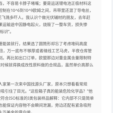
当，不容易卡脖子堵嘴；要是运送锂电池正极材料这
在10^6到10^9欧姆之间，吊带里还混了导电丝，
花飞溅多吓人。我认识个做光伏辅材的朋友，去年赶
果运输途中因静电起火，烧毁了一整车货，损失惨
标识”。
要能装就行，结果选了圆筒形却忘了考虑堆码高度
倍，万一底布不够厚或者缝线工艺马虎，半夜仓库管
刻。再比如出口订单，欧盟那边对重金属含量限制特
这时候就得换成改性原料做的合规品，虽然单价高那么
人家第一次来中国找源头厂家，原本只想看看常规
吸引住了目光。“这些箱子真的能装危险化学品？”他
符合ISO标准的I类包装样品解释：它内部不只是简单
也能保证内容物不会瞬间泄漏，旁边还配有紧急吸附
十万美金的意向单。