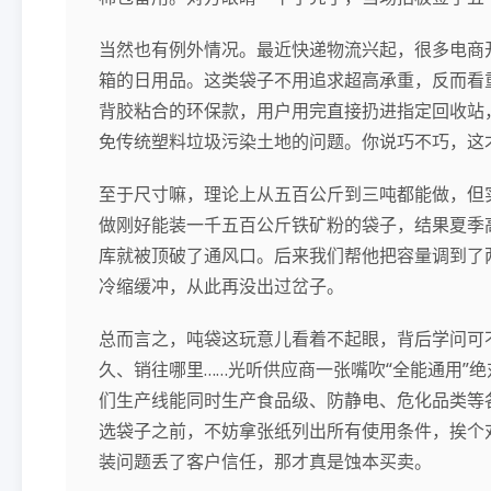
当然也有例外情况。最近快递物流兴起，很多电商开
箱的日用品。这类袋子不用追求超高承重，反而看
背胶粘合的环保款，用户用完直接扔进指定回收站
免传统塑料垃圾污染土地的问题。你说巧不巧，这
至于尺寸嘛，理论上从五百公斤到三吨都能做，但
做刚好能装一千五百公斤铁矿粉的袋子，结果夏季
库就被顶破了通风口。后来我们帮他把容量调到了
冷缩缓冲，从此再没出过岔子。
总而言之，吨袋这玩意儿看着不起眼，背后学问可
久、销往哪里……光听供应商一张嘴吹“全能通用”
们生产线能同时生产食品级、防静电、危化品类等
选袋子之前，不妨拿张纸列出所有使用条件，挨个
装问题丢了客户信任，那才真是蚀本买卖。