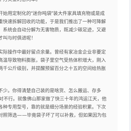
始用定制化的“迷你吨袋”装大件家具填充物或是成
重快速拆解回收的功能，于是我们推出了一种可降解
，系统会自动分解为无害物质，既减少碳足迹，又避
才叫与时俱进呢！
实际操作中最好留点余量。曾经有家冶金企业非要定
高温导致物料膨胀，袋子里空气受热体积增大，刚入
两千公斤级别，并提醒预留百分之十五的空间给热胀
不少。你得清楚自己装的是啥货、怎么搬运、存多
绝对不行。就像佛山那家做了快三十年的鸿运江天，他
各种专用型号，靠的就是细分场景的经验积累。下次
对照筛选——毕竟袋子坏了可以补救，但如果因为包