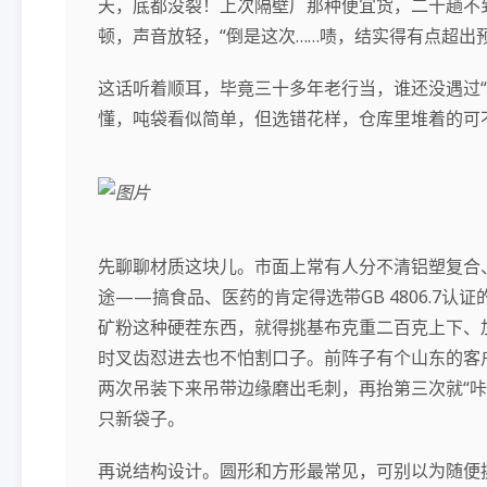
天，底都没裂！上次隔壁厂那种便宜货，二十趟不
顿，声音放轻，“倒是这次……啧，结实得有点超出预
这话听着顺耳，毕竟三十多年老行当，谁还没遇过“
懂，吨袋看似简单，但选错花样，仓库里堆着的可
先聊聊材质这块儿。市面上常有人分不清铝塑复合
途——搞食品、医药的肯定得选带GB 4806.7认证
矿粉这种硬茬东西，就得挑基布克重二百克上下、
时叉齿怼进去也不怕割口子。前阵子有个山东的客
两次吊装下来吊带边缘磨出毛刺，再抬第三次就“咔
只新袋子。
再说结构设计。圆形和方形最常见，可别以为随便