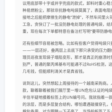
议用底部带十字或井字兜底的款式，卸料时重心稳
种易燃粉尘，那就非抗静电吨袋莫属了，表面电阻控制
接地之后能把摩擦生的静电“泄掉”，不然车间里火
工急，贪快订了一批没防静电处理的普通吨袋，结
重，现在每次下单都特意在备注栏写明“要带防静电
还有些细节容易被忽略。比如有些客户觉得吨袋只
——一层还好，叠两层上去底下那只承受的压力翻
理员巡夜发现袋子塌陷变形，那才是真正的崩溃时
别严，普通的聚丙烯基布可能通不过RoHS检测，
几毛钱，但能顺利清关才是真省钱。
说到这儿，突然想起上周接待的一个越南采购商。
款，聊着聊着被我们展厅里一堆UN危包认证的吨袋
半信半疑地摸着标签上的UN编号问。我就指着一款
的涂层，而是多层复合结构，哪怕遭遇碰撞穿孔，
棉包备用。对方眼睛一下子亮了，当场拍板签了五