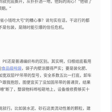
到就兜底撕开，灰扑扑洒一地，他妈的闹心！”他顿了
期。”
省小钱吃大亏”的糟心事？说句实在话，干这行的都
不是包装，是随时能引爆的信任危机。
、PE还是普通编织布的区别。其实啊，归根结底看用
的
食品级吨袋
，袋子内壁涂膜得严实；要是装化肥、
加宽双层PP吊带的型号，安全系数五比一打底，卸车
户跟我抱怨，图便宜买了没加固吊带的普通货，结果
嚓”断了，整袋物料哗啦砸地上，设备维修费够买十
挑就行。比如装水泥、砂石这类流动性差的颗粒，建