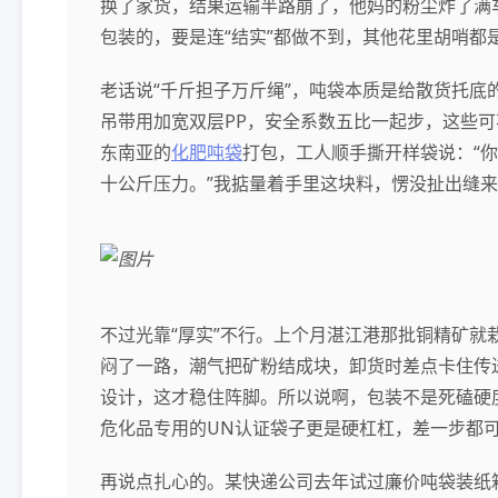
换了家货，结果运输半路崩了，他妈的粉尘炸了满
包装的，要是连“结实”都做不到，其他花里胡哨都
老话说“千斤担子万斤绳”，吨袋本质是给散货托底
吊带用加宽双层PP，安全系数五比一起步，这些
东南亚的
化肥吨袋
打包，工人顺手撕开样袋说：“
十公斤压力。”我掂量着手里这块料，愣没扯出缝
不过光靠“厚实”不行。上个月湛江港那批铜精矿
闷了一路，潮气把矿粉结成块，卸货时差点卡住传
设计，这才稳住阵脚。所以说啊，包装不是死磕硬
危化品专用的UN认证袋子更是硬杠杠，差一步都
再说点扎心的。某快递公司去年试过廉价吨袋装纸