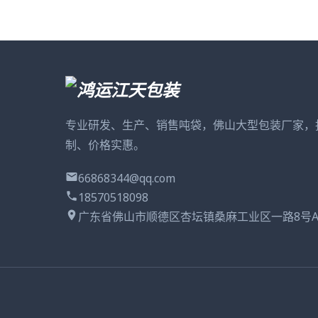
专业研发、生产、销售吨袋，佛山大型包装厂家，
制、价格实惠。
66868344@qq.com
18570518098
广东省佛山市顺德区杏坛镇桑麻工业区一路8号