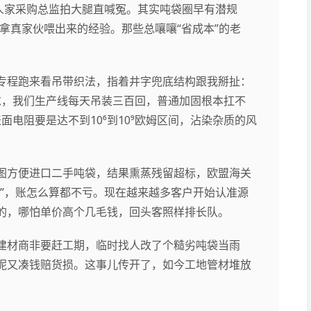
人家采购总监拍大腿直喊冤。其实吨袋圈早有潜规
是拿真家伙喂出来的经验。那些总嚷嚷“省成本”的老
专程跑来看吊带织法，指着井字兜底结构跟我掰扯：
载荷要求，我们生产线每天吊装三百回，普通加固根本扛不
电阻要是达不到10⁶到10⁹欧姆区间，沾染杂质的风
图方便进口二手吨袋，结果熏蒸残留超标，欧盟海关
”，账怎么算都不亏。现在越来越多客户开始认准源
的，哪怕单价高个几毛钱，回头客照样排长队。
建材商非要赶工期，临时找人改了个糙劣吨袋当雨
呢又凑钱赔货损。这事儿传开了，如今工地管材堆放