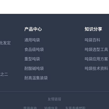
产品中心
知识分享
通用吨袋
吨袋百科
批发定
食品级吨袋
吨袋选型工具
重型吨袋
吨袋应用方案
耐酸碱吨袋
吨袋技术资料
A之二
耐高温集装袋
友情链接
霖哥电商
铂盛信息
东莞青峰塑胶