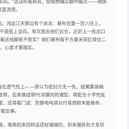
车间。”这话听着刺耳，但细想确实戳中痛点——咱搞
是耍流氓。
的。鸿运江天那边有个说法：基布克重一百八往上，
可不是纸上谈兵。有次我去他们云仓，正赶上一批出口
你看这线脚密不密实？咱们基布每平方厘米得扛得住二
来，心里才算踏实。
就栽在透气性上——原以为密封万无一失，结果集装箱
送带。后来换成带PE涂膜的防潮型，再配合十字兜底
度，还得看门道：防静电吨袋对付易燃粉末能救命，
可能出事。
箱，堆高机来回转运还好端端的，到末端拆包才发现