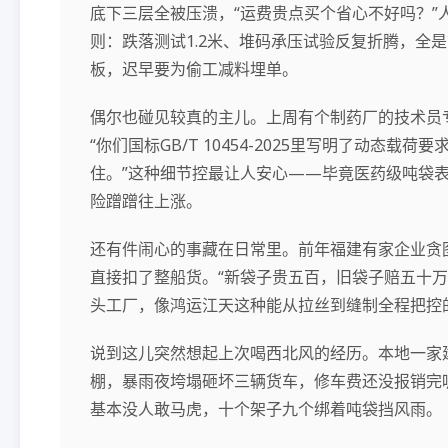
底下三层全被压溃，“运费贵点买个省心不好吗？”
则：跌落测试1.2米、堆码承压试验反复折腾，全
板，迟早要为偷工减料埋单。
偶尔也碰见较真的主儿。上周有个制药厂的技术员
“你们国标GB/T 10454-2025里写明了动态
住。”这种细节控最让人安心——毕竟医药级吨袋表面
险蹭蹭往上涨。
还有件闹心的事藏在日常里。前年福建有家企业贪
直接扣了整船货。“新袋子贵五百，旧袋子赔五十万
头工厂，像鸿运江天这种能从拉丝到缝制全程把控
说到这儿突然想起上次喝西北风的经历。本地一家
棚，暴雨夜垮塌砸坏三辆货车，修车费还没报销完
基本没人敢马虎，十个架子九个绑着吨袋挡风雨。