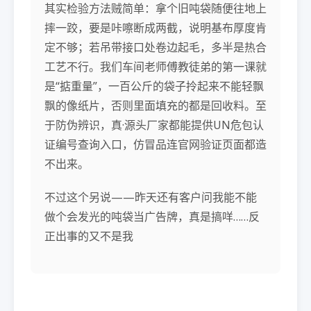
其实检验方法贼简单：拿个旧吨袋随便往地上
摔一跤，要是咔嚓断成两截，说明基布厚度肯
定不够；若吊带接口处卷边起毛，多半是热合
工艺不行。我们车间老师傅教徒弟的第一课就
是“掂重量”，一百公斤的袋子拎起来不能轻飘
飘的像纸片，否则里面填充的都是回收料。至
于防伪辨识，真·源头厂家都能提供UN危包认
证编号查询入口，仿冒品连官网验证页面都造
不出来。
不过这个另说——昨天还有客户问我能不能
做个会发光的吨袋当广告牌，真是搞咩……反
正出事的又不是我