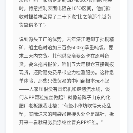
时，特意控制表面电阻在10⁸Ω区间，他们验
收时捏着样品晃了二十下说“比之前那个越南
货靠谱多了”。
说到源头工厂的优势，去年湛江港卸了批铜精
矿，船主临时追加三百条600kg承重吨袋，要
求三天内交货。其他供应商要么卡在原料备
货，要么拖沓报价，咱们五大连锁仓直接调拨
现货，还附赠免费吊带应力检测服务。这种急
单体验，那些只做贸易的中间商根本玩不起
——人家压根没有圆织机和缝纫流水线，谈
何从PP颗粒拉丝做起？就像前阵子山东的化
肥厂老板跟我吐槽：“有些小作坊吹得天花乱
坠，实际送来的吨袋吊带接头处全是跳针，拆
开来一看就是劣质涤纶丝冒充PP纤维。”