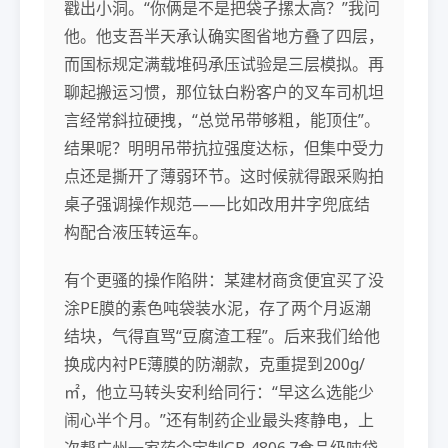
戳出小洞。“你俩是不是把袋子摞太高？”我问
他。他支吾半天承认确实图省地方叠了四层，
而国标规定满载堆码承压试验是三层模拟。再
聊起搬运习惯，那位钛白粉客户的叉车司机坦
言经常斜拉硬拽，“总觉吊带够粗，能顶住”。
结果呢？明明吊带抗拉强度达标，但集中受力
点还是撕开了薄弱环节。这时候就得跟采购拍
桌子强调操作规范——比如改用井字兜底结
构配合液压转运车。
有个更骚的操作陷阱：某建材商贪便宜买了没
涂PE膜的素色吨袋装水泥，存了两个月返潮
结块，气得直骂“豆腐渣工程”。后来我们给他
换成内衬PE薄膜的防潮款，克重提到200g/
㎡，他立马转头安利给同行：“早这么选能少
闹心半个月。”还有制药企业最头疼静电，上
次帮广州一家药企定制GB 4806.7食品级吨袋