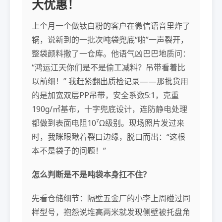
大优惠！
上个月一个做钛白粉的客户在微信语音里炸了
锅，说新到的一批次吨袋兜底“啪”一声裂开，
整袋颜料撒了一仓库。他语气凶巴巴地质问：
“鸿运江天你们是不是偷工减料？吊带看着比
以前细！” 我赶紧翻出质检记录——那批货用
的是加宽双层PP吊带，安全系数5:1，克重
190g/㎡基布，十字兜底设计，连防静电处理
都做到表面电阻10⁷Ω级别。现场照片发过来
时，我眯眼瞅着裂口边缘，脱口而出：“这根
本不是袋子的问题！”
怎么判断是不是吨袋本身扛不住？
先看仓储细节：隔壁五金厂的小李上周碰过同
样型号，抱怨说堆高两米就发现侧壁被托盘角