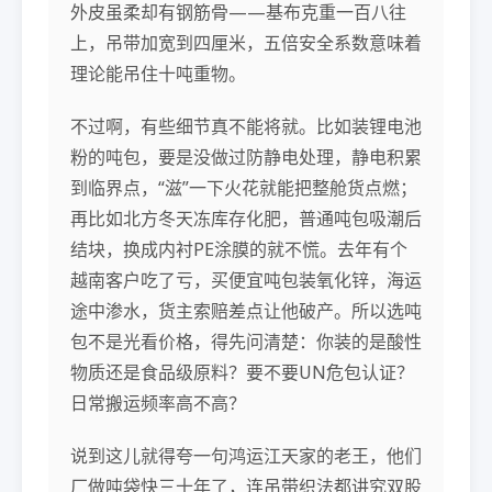
外皮虽柔却有钢筋骨——基布克重一百八往
上，吊带加宽到四厘米，五倍安全系数意味着
理论能吊住十吨重物。
不过啊，有些细节真不能将就。比如装锂电池
粉的吨包，要是没做过防静电处理，静电积累
到临界点，“滋”一下火花就能把整舱货点燃；
再比如北方冬天冻库存化肥，普通吨包吸潮后
结块，换成内衬PE涂膜的就不慌。去年有个
越南客户吃了亏，买便宜吨包装氧化锌，海运
途中渗水，货主索赔差点让他破产。所以选吨
包不是光看价格，得先问清楚：你装的是酸性
物质还是食品级原料？要不要UN危包认证？
日常搬运频率高不高？
说到这儿就得夸一句鸿运江天家的老王，他们
厂做吨袋快三十年了，连吊带织法都讲究双股