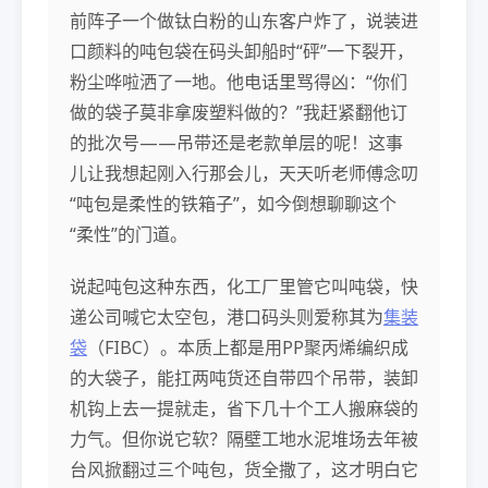
前阵子一个做钛白粉的山东客户炸了，说装进
口颜料的吨包袋在码头卸船时“砰”一下裂开，
粉尘哗啦洒了一地。他电话里骂得凶：“你们
做的袋子莫非拿废塑料做的？”我赶紧翻他订
的批次号——吊带还是老款单层的呢！这事
儿让我想起刚入行那会儿，天天听老师傅念叨
“吨包是柔性的铁箱子”，如今倒想聊聊这个
“柔性”的门道。
说起吨包这种东西，化工厂里管它叫吨袋，快
递公司喊它太空包，港口码头则爱称其为
集装
袋
（FIBC）。本质上都是用PP聚丙烯编织成
的大袋子，能扛两吨货还自带四个吊带，装卸
机钩上去一提就走，省下几十个工人搬麻袋的
力气。但你说它软？隔壁工地水泥堆场去年被
台风掀翻过三个吨包，货全撒了，这才明白它