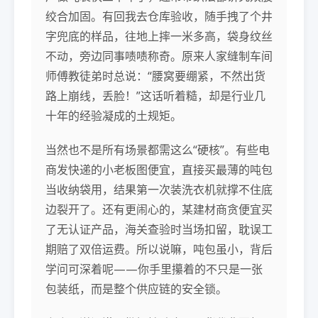
绞合加固。有回我去仓库验收，随手拽了个井
字兜底的样品，往地上摔一米多高，袋身纹丝
不动，旁边同事啧啧称奇。原来人家缝制车间
师傅教徒弟时总说：“腰窝要绷紧，不然出货
路上崩线，丢脸！”这话听着糙，却是行业几
十年的经验凝成的土规矩。
当然也不是所有场景都需这么“硬核”。有些电
商发快递的小老板图便宜，直接买最薄的吨包
当收纳袋用，结果第一次装洗衣机就撑不住底
边裂开了。还有更闹心的，某建材商贪便宜买
了无认证产品，海关查验时当场扣留，耽误工
期赔了双倍运费。所以说嘛，吨包虽小，背后
学问可深着呢——你手里攥着的不只是一张
包装纸，而是整个供应链的安全锁。