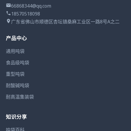
66868344@qq.com
18570518098
广东省佛山市顺德区杏坛镇桑麻工业区一路8号A之二
产品中心
通用吨袋
食品级吨袋
重型吨袋
耐酸碱吨袋
耐高温集装袋
知识分享
吨袋百科