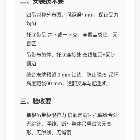
二、安装技术要
四吊对称分布图，间距误? mm，保证受力
均匀
托底带呈 井字或十字交，全覆盖袋底，无
盲区
吊带与袋体、托底连接处 双线加固+回针
锁边
缝合末端预留 0 mm 锁边，防止脱?5. 吊环
高度距袋00 mm，适配叉车与起重机
三、验收要
单根吊带极限拉力 倍额定载?- 托底缝合处
无跳针、浮线、断?- 整体吊重试验无变
形、无脱线、无撕裂