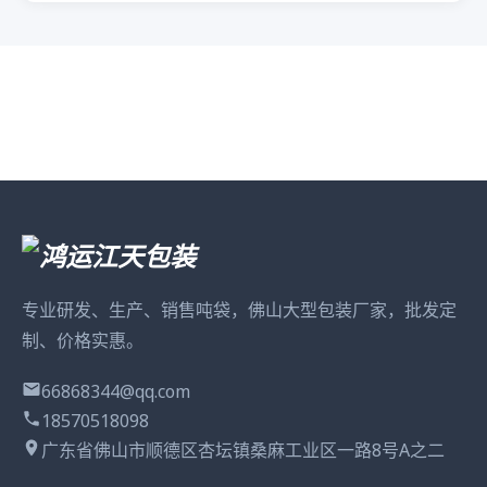
专业研发、生产、销售吨袋，佛山大型包装厂家，批发定
制、价格实惠。
66868344@qq.com
18570518098
广东省佛山市顺德区杏坛镇桑麻工业区一路8号A之二